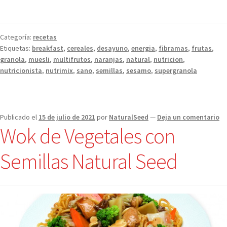
Categoría:
recetas
Etiquetas:
breakfast
,
cereales
,
desayuno
,
energia
,
fibramas
,
frutas
,
granola
,
muesli
,
multifrutos
,
naranjas
,
natural
,
nutricion
,
nutricionista
,
nutrimix
,
sano
,
semillas
,
sesamo
,
supergranola
Publicado el
15 de julio de 2021
por
NaturalSeed
—
Deja un comentario
Wok de Vegetales con
Semillas Natural Seed