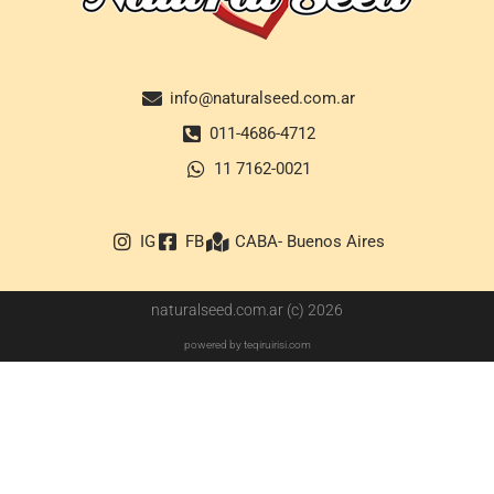
info@naturalseed.com.ar
011-4686-4712
11 7162-0021
IG
FB
CABA- Buenos Aires
naturalseed.com.ar (c) 2026
powered by teqiruirisi.com