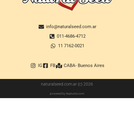
info@naturalseed.com.ar
011-4686-4712
11 7162-0021
IG
FB
CABA- Buenos Aires
naturalseed.com.ar (c) 2026
powered by teqiruirisi.com