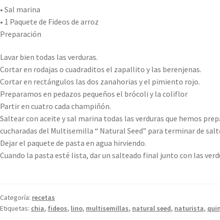
• Sal marina
• 1 Paquete de Fideos de arroz
Preparación
Lavar bien todas las verduras.
Cortar en rodajas o cuadraditos el zapallito y las berenjenas.
Cortar en rectángulos las dos zanahorias y el pimiento rojo.
Preparamos en pedazos pequeños el brócoli y la coliflor
Partir en cuatro cada champiñón.
Saltear con aceite y sal marina todas las verduras que hemos prepa
cucharadas del Multisemilla “ Natural Seed” para terminar de sal
Dejar el paquete de pasta en agua hirviendo.
Cuando la pasta esté lista, dar un salteado final junto con las verdur
Categoría:
recetas
Etiquetas:
chia
,
fideos
,
lino
,
multisemillas
,
natural seed
,
naturista
,
qui