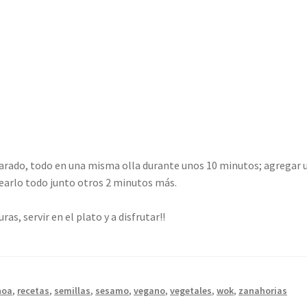
rado, todo en una misma olla durante unos 10 minutos; agregar una p
tearlo todo junto otros 2 minutos más.
as, servir en el plato y a disfrutar!!
noa
,
recetas
,
semillas
,
sesamo
,
vegano
,
vegetales
,
wok
,
zanahorias