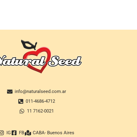
info@naturalseed.com.ar
011-4686-4712
11 7162-0021
IG
FB
CABA- Buenos Aires