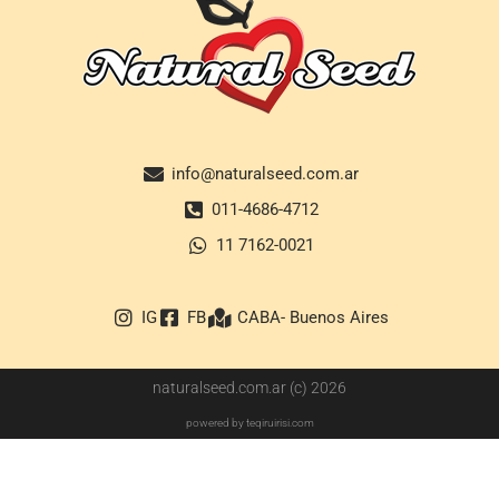
info@naturalseed.com.ar
011-4686-4712
11 7162-0021
IG
FB
CABA- Buenos Aires
naturalseed.com.ar (c) 2026
powered by teqiruirisi.com