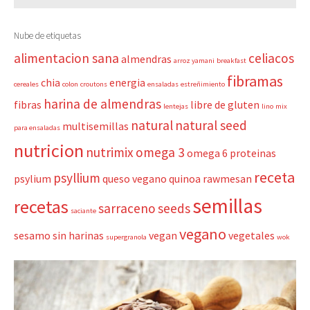
Nube de etiquetas
alimentacion sana
celiacos
almendras
arroz yamani
breakfast
fibramas
chia
energia
cereales
colon
croutons
ensaladas
estreñimiento
harina de almendras
fibras
libre de gluten
lentejas
lino
mix
natural
natural seed
multisemillas
para ensaladas
nutricion
nutrimix
omega 3
omega 6
proteinas
receta
psyllium
psylium
queso vegano
quinoa
rawmesan
semillas
recetas
sarraceno
seeds
saciante
vegano
sesamo
sin harinas
vegan
vegetales
supergranola
wok