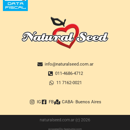
info@naturalseed.com.ar
011-4686-4712
11 7162-0021
IG
FB
CABA- Buenos Aires
naturalseed.com.ar (c) 2026
powered by teqiruirisi.com