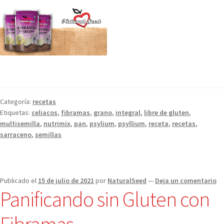
Categoría:
recetas
Etiquetas:
celiacos
,
fibramas
,
grano
,
integral
,
libre de gluten
,
multisemilla
,
nutrimix
,
pan
,
psylium
,
psyllium
,
receta
,
recetas
,
sarraceno
,
semillas
Publicado el
15 de julio de 2021
por
NaturalSeed
—
Deja un comentario
Panificando sin Gluten con