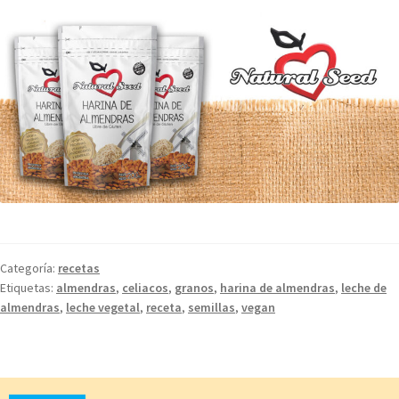
Categoría:
recetas
Etiquetas:
almendras
,
celiacos
,
granos
,
harina de almendras
,
leche de
almendras
,
leche vegetal
,
receta
,
semillas
,
vegan