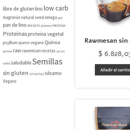
low carb
libre de gluten
lino
magnesio
natural seed
omega
pan
pan de lino
PAN KETO
proteico
PROTEINA
Proteinas
proteina vegetal
Rawmesan sin 
Quinoa
psyllium
queso vegano
raw
rawmesan
recetas
$
6.828,0
quinua
sal sin
Semillas
saludable
sodio
Añadir al carrit
sin gluten
sésamo
sin harinas
Vegano