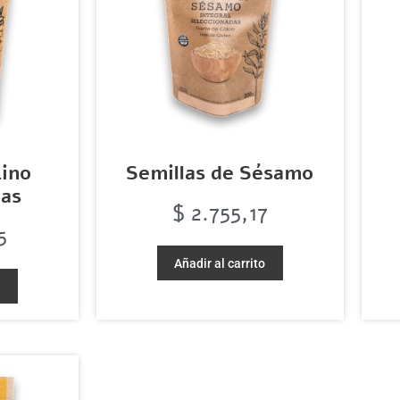
Lino
Semillas de Sésamo
das
$
2.755,17
5
Añadir al carrito
o