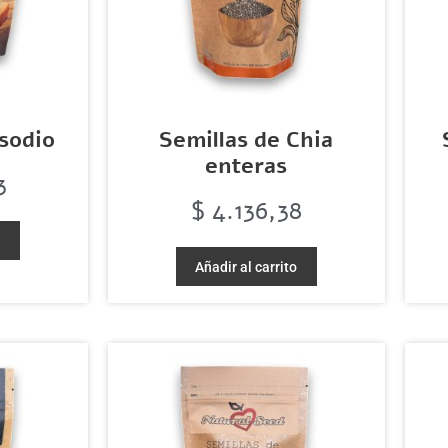
sodio
Semillas de Chia
enteras
3
$
4.136,38
o
Añadir al carrito