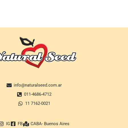
info@naturalseed.com.ar
011-4686-4712
11 7162-0021
IG
FB
CABA- Buenos Aires