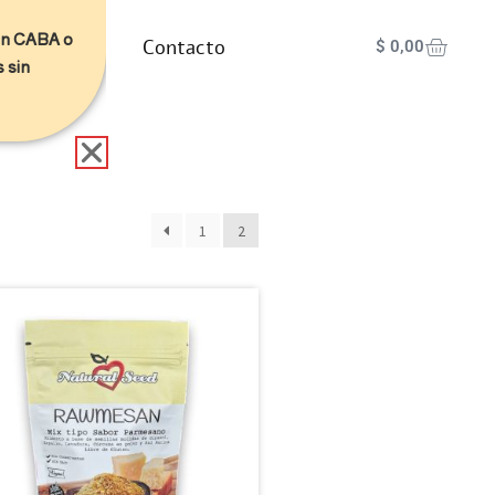
 en CABA o
Nosotros
Contacto
$
0,00
s sin
1
2