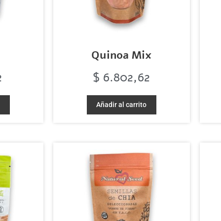
Quinoa Mix
2
$
6.802,62
o
Añadir al carrito