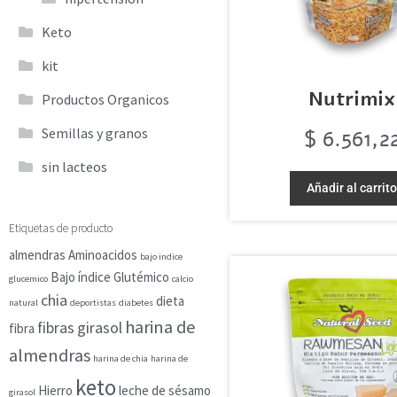
Keto
kit
Nutrimix
Productos Organicos
$
6.561,2
Semillas y granos
sin lacteos
Añadir al carrit
Etiquetas de producto
almendras
Aminoacidos
bajo indice
Bajo índice Glutémico
glucemico
calcio
chia
dieta
natural
deportistas
diabetes
harina de
fibras
girasol
fibra
almendras
harina de chia
harina de
keto
Hierro
leche de sésamo
girasol