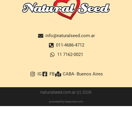
info@naturalseed.com.ar
011-4686-4712
11 7162-0021
IG
FB
CABA- Buenos Aires
naturalseed.com.ar (c) 2026
powered by teqiruirisi.com