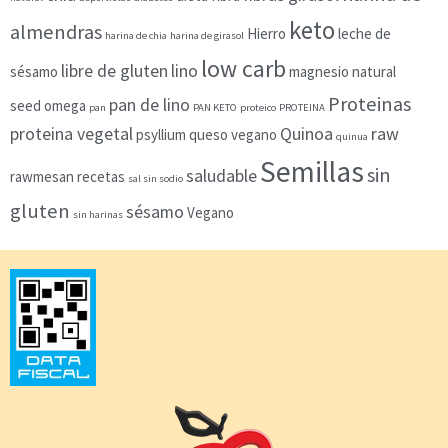
keto
almendras
Hierro
leche de
harina de chia
harina de girasol
low carb
libre de gluten
lino
sésamo
magnesio
natural
Proteinas
pan de lino
seed
omega
pan
PAN KETO
proteico
PROTEINA
proteina vegetal
Quinoa
raw
psyllium
queso vegano
quinua
Semillas
sin
saludable
rawmesan
recetas
sal sin sodio
gluten
sésamo
Vegano
sin harinas