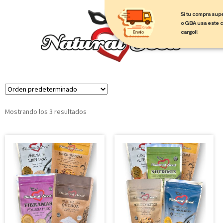
Si tu compra sup
o GBA usa este 
cargo!!
Mostrando los 3 resultados