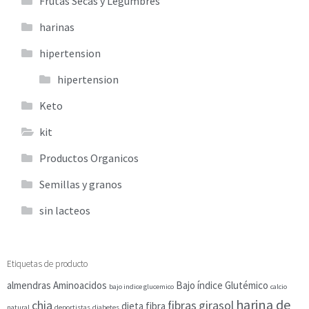
Frutas Secas y Legumbres
harinas
hipertension
hipertension
Keto
kit
Productos Organicos
Semillas y granos
sin lacteos
Etiquetas de producto
almendras
Aminoacidos
Bajo índice Glutémico
bajo indice glucemico
calcio
harina de
chia
fibras
girasol
dieta
fibra
natural
deportistas
diabetes