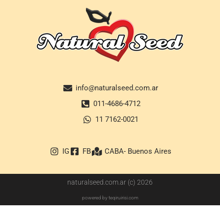
info@naturalseed.com.ar
011-4686-4712
11 7162-0021
IG
FB
CABA- Buenos Aires
naturalseed.com.ar (c) 2026
powered by teqiruirisi.com