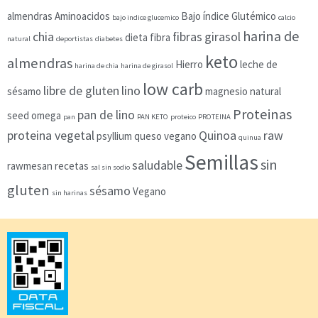
almendras
Aminoacidos
Bajo índice Glutémico
bajo indice glucemico
calcio
harina de
chia
fibras
girasol
dieta
fibra
natural
deportistas
diabetes
keto
almendras
Hierro
leche de
harina de chia
harina de girasol
low carb
libre de gluten
lino
sésamo
magnesio
natural
Proteinas
pan de lino
seed
omega
pan
PAN KETO
proteico
PROTEINA
proteina vegetal
Quinoa
raw
psyllium
queso vegano
quinua
Semillas
sin
saludable
rawmesan
recetas
sal sin sodio
gluten
sésamo
Vegano
sin harinas