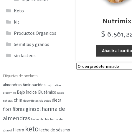
Keto
Nutrimix
kit
$
6.561,2
Productos Organicos
Semillas y granos
Añadir al carrit
sin lacteos
Etiquetas de producto
almendras
Aminoacidos
bajo indice
Bajo índice Glutémico
glucemico
calcio
chia
dieta
natural
deportistas
diabetes
harina de
fibras
girasol
fibra
almendras
harina de chia
harina de
keto
Hierro
leche de sésamo
girasol