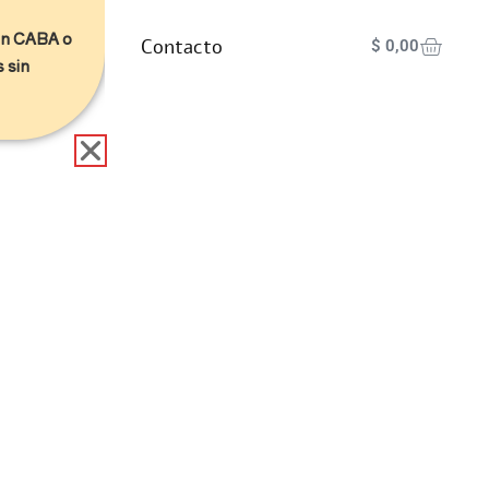
 en CABA o
Nosotros
Contacto
$
0,00
s sin