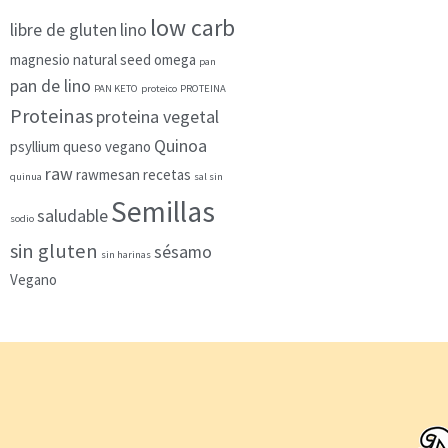
low carb
libre de gluten
lino
magnesio
natural seed
omega
pan
pan de lino
PAN KETO
proteico
PROTEINA
Proteinas
proteina vegetal
Quinoa
psyllium
queso vegano
raw
rawmesan
recetas
quinua
sal sin
Semillas
saludable
sodio
sin gluten
sésamo
sin harinas
Vegano