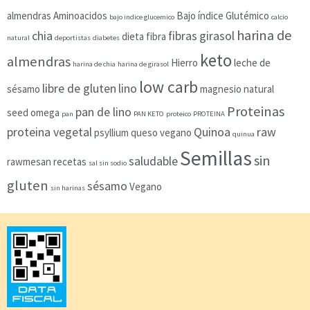
almendras
Aminoacidos
Bajo índice Glutémico
bajo indice glucemico
calcio
harina de
chia
fibras
girasol
dieta
fibra
natural
deportistas
diabetes
keto
almendras
Hierro
leche de
harina de chia
harina de girasol
low carb
libre de gluten
lino
sésamo
magnesio
natural
Proteinas
pan de lino
seed
omega
pan
PAN KETO
proteico
PROTEINA
proteina vegetal
Quinoa
raw
psyllium
queso vegano
quinua
Semillas
sin
saludable
rawmesan
recetas
sal sin sodio
gluten
sésamo
Vegano
sin harinas