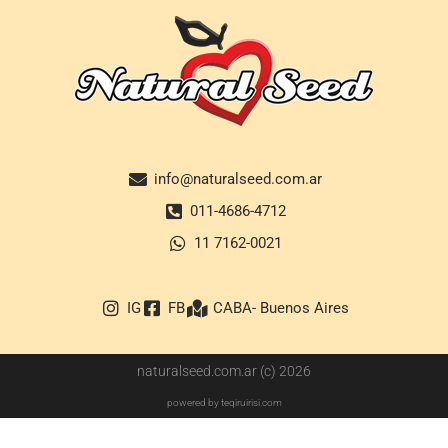
info@naturalseed.com.ar
011-4686-4712
11 7162-0021
IG
FB
CABA- Buenos Aires
naturalseed.com.ar (c) 2026
powered by teqiruirisi.com