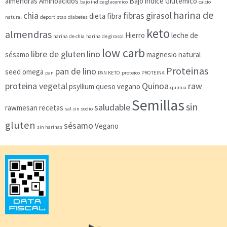
almendras
Aminoacidos
Bajo índice Glutémico
bajo indice glucemico
calcio
harina de
chia
fibras
girasol
dieta
fibra
natural
deportistas
diabetes
keto
almendras
Hierro
leche de
harina de chia
harina de girasol
low carb
libre de gluten
lino
sésamo
magnesio
natural
Proteinas
pan de lino
seed
omega
pan
PAN KETO
proteico
PROTEINA
proteina vegetal
Quinoa
raw
psyllium
queso vegano
quinua
Semillas
sin
saludable
rawmesan
recetas
sal sin sodio
gluten
sésamo
Vegano
sin harinas