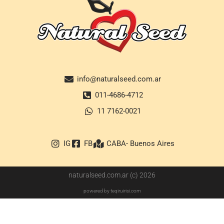
info@naturalseed.com.ar
011-4686-4712
11 7162-0021
IG
FB
CABA- Buenos Aires
naturalseed.com.ar (c) 2026
powered by teqiruirisi.com