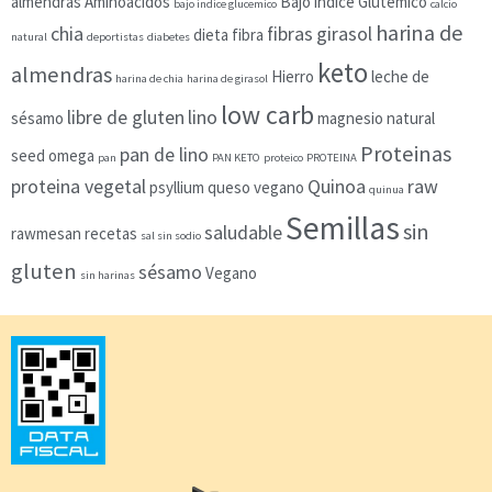
almendras
Aminoacidos
Bajo índice Glutémico
bajo indice glucemico
calcio
harina de
chia
fibras
girasol
dieta
fibra
natural
deportistas
diabetes
keto
almendras
Hierro
leche de
harina de chia
harina de girasol
low carb
libre de gluten
lino
sésamo
magnesio
natural
Proteinas
pan de lino
seed
omega
pan
PAN KETO
proteico
PROTEINA
proteina vegetal
Quinoa
raw
psyllium
queso vegano
quinua
Semillas
sin
saludable
rawmesan
recetas
sal sin sodio
gluten
sésamo
Vegano
sin harinas