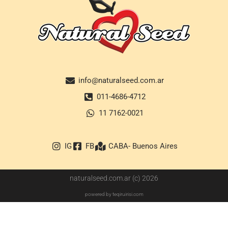
info@naturalseed.com.ar
011-4686-4712
11 7162-0021
IG
FB
CABA- Buenos Aires
naturalseed.com.ar (c) 2026
powered by teqiruirisi.com