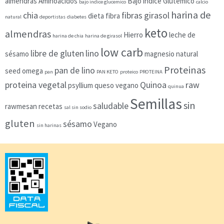
almendras
Aminoacidos
Bajo índice Glutémico
bajo indice glucemico
calcio
harina de
chia
fibras
girasol
dieta
fibra
natural
deportistas
diabetes
keto
almendras
Hierro
leche de
harina de chia
harina de girasol
low carb
libre de gluten
lino
sésamo
magnesio
natural
Proteinas
pan de lino
seed
omega
pan
PAN KETO
proteico
PROTEINA
proteina vegetal
Quinoa
raw
psyllium
queso vegano
quinua
Semillas
sin
saludable
rawmesan
recetas
sal sin sodio
gluten
sésamo
Vegano
sin harinas