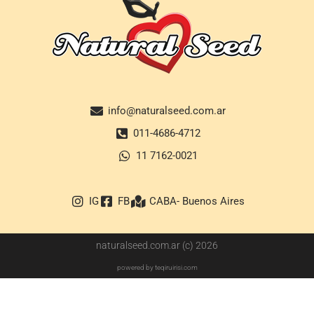
info@naturalseed.com.ar
011-4686-4712
11 7162-0021
IG
FB
CABA- Buenos Aires
naturalseed.com.ar (c) 2026
powered by teqiruirisi.com