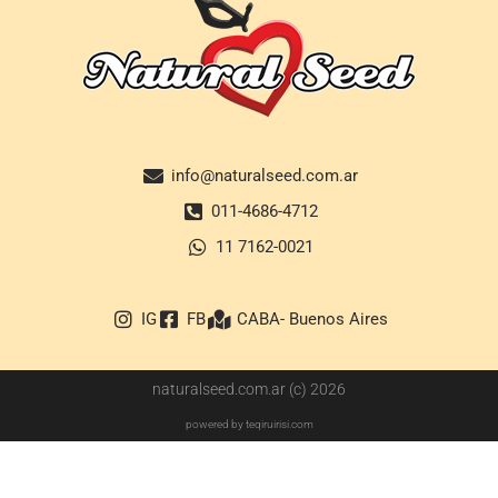
info@naturalseed.com.ar
011-4686-4712
11 7162-0021
IG
FB
CABA- Buenos Aires
naturalseed.com.ar (c) 2026
powered by teqiruirisi.com