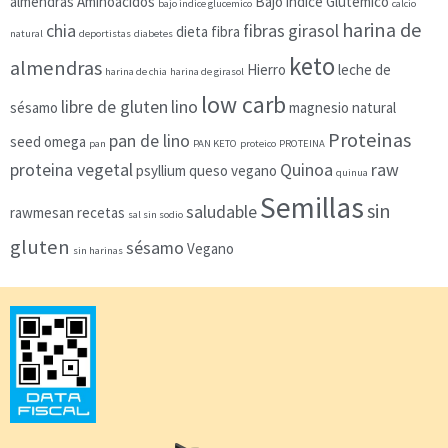
almendras
Aminoacidos
Bajo índice Glutémico
bajo indice glucemico
calcio
harina de
chia
fibras
girasol
dieta
fibra
natural
deportistas
diabetes
keto
almendras
Hierro
leche de
harina de chia
harina de girasol
low carb
libre de gluten
lino
sésamo
magnesio
natural
Proteinas
pan de lino
seed
omega
pan
PAN KETO
proteico
PROTEINA
proteina vegetal
Quinoa
raw
psyllium
queso vegano
quinua
Semillas
sin
saludable
rawmesan
recetas
sal sin sodio
gluten
sésamo
Vegano
sin harinas